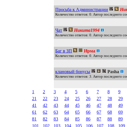
Просьба к Администрации
Ни
Количество ответов: 0. Автор последнего с
Чат
Никита1994
Количество ответов: 0. Автор последнего с
Баг в ЗП
Ирма
Количество ответов: 0. Автор последнего с
клановый бонусы
Pasha
Количество ответов: 3. Автор последнего со
1
2
3
4
5
6
7
8
9
21
22
23
24
25
26
27
28
29
41
42
43
44
45
46
47
48
49
61
62
63
64
65
66
67
68
69
81
82
83
84
85
86
87
88
89
101
102
103
104
105
106
107
108
109