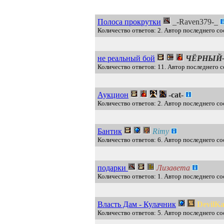
Полоса прокрутки
_-Raven379-_
Количество ответов: 2. Автор последнего с
не реальный бой
ЧЁРНЫЙ-
Количество ответов: 11. Автор последнег
Аукцион
-cat-
Количество ответов: 2. Автор последнего с
Бантик
Rimy
Количество ответов: 6. Автор последнего с
подарки
Лизавета
Количество ответов: 1. Автор последнего с
Власть Дам - Кулачник
DevilKa
Количество ответов: 5. Автор последнего со