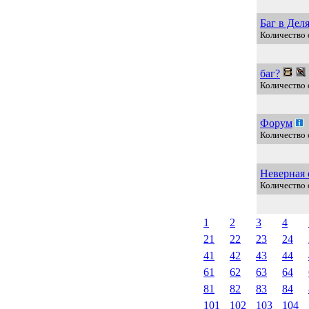
Баг в Дел
Количество 
баг?
Количество 
Форум
Количество 
Неверная 
Количество 
1
2
3
4
21
22
23
24
41
42
43
44
61
62
63
64
81
82
83
84
101
102
103
104