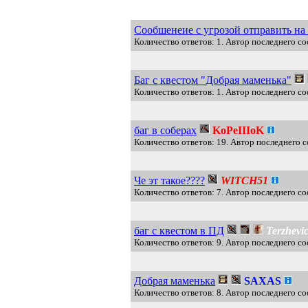
Сообшенеие с угрозой отправить на
Количество ответов: 1. Автор последнего со
Баг с квестом "Добрая маменька"
Количество ответов: 1. Автор последнего со
баг в соберах
KoPeIIIoK
Количество ответов: 19. Автор последнего 
Че эт такое????
WITCH51
Количество ответов: 7. Автор последнего 
баг с квестом в ПД
Terzhevi
Количество ответов: 9. Автор последнего со
Добрая маменька
SAXAS
Количество ответов: 8. Автор последнего 