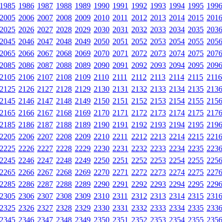
1985
1986
1987
1988
1989
1990
1991
1992
1993
1994
1995
199
2005
2006
2007
2008
2009
2010
2011
2012
2013
2014
2015
201
2025
2026
2027
2028
2029
2030
2031
2032
2033
2034
2035
203
2045
2046
2047
2048
2049
2050
2051
2052
2053
2054
2055
205
2065
2066
2067
2068
2069
2070
2071
2072
2073
2074
2075
207
2085
2086
2087
2088
2089
2090
2091
2092
2093
2094
2095
209
2105
2106
2107
2108
2109
2110
2111
2112
2113
2114
2115
2116
2125
2126
2127
2128
2129
2130
2131
2132
2133
2134
2135
213
2145
2146
2147
2148
2149
2150
2151
2152
2153
2154
2155
215
2165
2166
2167
2168
2169
2170
2171
2172
2173
2174
2175
217
2185
2186
2187
2188
2189
2190
2191
2192
2193
2194
2195
219
2205
2206
2207
2208
2209
2210
2211
2212
2213
2214
2215
221
2225
2226
2227
2228
2229
2230
2231
2232
2233
2234
2235
223
2245
2246
2247
2248
2249
2250
2251
2252
2253
2254
2255
225
2265
2266
2267
2268
2269
2270
2271
2272
2273
2274
2275
227
2285
2286
2287
2288
2289
2290
2291
2292
2293
2294
2295
229
2305
2306
2307
2308
2309
2310
2311
2312
2313
2314
2315
231
2325
2326
2327
2328
2329
2330
2331
2332
2333
2334
2335
233
2345
2346
2347
2348
2349
2350
2351
2352
2353
2354
2355
235