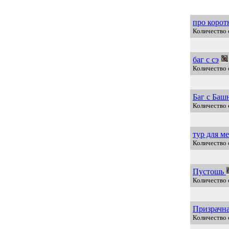
про корот
Количество 
баг с сэ
Количество 
Баг с Баш
Количество 
тур для м
Количество 
Пустошь
Количество 
Призрачн
Количество 