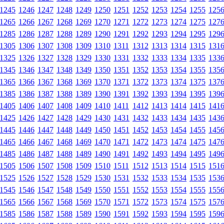
1245
1246
1247
1248
1249
1250
1251
1252
1253
1254
1255
125
1265
1266
1267
1268
1269
1270
1271
1272
1273
1274
1275
127
1285
1286
1287
1288
1289
1290
1291
1292
1293
1294
1295
129
1305
1306
1307
1308
1309
1310
1311
1312
1313
1314
1315
131
1325
1326
1327
1328
1329
1330
1331
1332
1333
1334
1335
133
1345
1346
1347
1348
1349
1350
1351
1352
1353
1354
1355
135
1365
1366
1367
1368
1369
1370
1371
1372
1373
1374
1375
137
1385
1386
1387
1388
1389
1390
1391
1392
1393
1394
1395
139
1405
1406
1407
1408
1409
1410
1411
1412
1413
1414
1415
141
1425
1426
1427
1428
1429
1430
1431
1432
1433
1434
1435
143
1445
1446
1447
1448
1449
1450
1451
1452
1453
1454
1455
145
1465
1466
1467
1468
1469
1470
1471
1472
1473
1474
1475
147
1485
1486
1487
1488
1489
1490
1491
1492
1493
1494
1495
149
1505
1506
1507
1508
1509
1510
1511
1512
1513
1514
1515
151
1525
1526
1527
1528
1529
1530
1531
1532
1533
1534
1535
153
1545
1546
1547
1548
1549
1550
1551
1552
1553
1554
1555
155
1565
1566
1567
1568
1569
1570
1571
1572
1573
1574
1575
157
1585
1586
1587
1588
1589
1590
1591
1592
1593
1594
1595
159