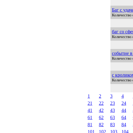
Баг с удач
Количество 
баг со сф
Количество 
событие в
Количество 
с кролико
Количество 
1
2
3
4
21
22
23
24
41
42
43
44
61
62
63
64
81
82
83
84
101
102
103
104