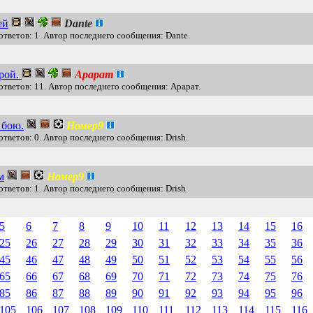
ей
Dante
ответов: 1. Автор последнего сообщения: Dante.
ерой.
Арарат
ответов: 11. Автор последнего сообщения: Арарат.
 бою.
Номер9
ответов: 0. Автор последнего сообщения: Drish.
м
Номер9
ответов: 1. Автор последнего сообщения: Drish.
5
6
7
8
9
10
11
12
13
14
15
16
25
26
27
28
29
30
31
32
33
34
35
36
45
46
47
48
49
50
51
52
53
54
55
56
65
66
67
68
69
70
71
72
73
74
75
76
85
86
87
88
89
90
91
92
93
94
95
96
105
106
107
108
109
110
111
112
113
114
115
116