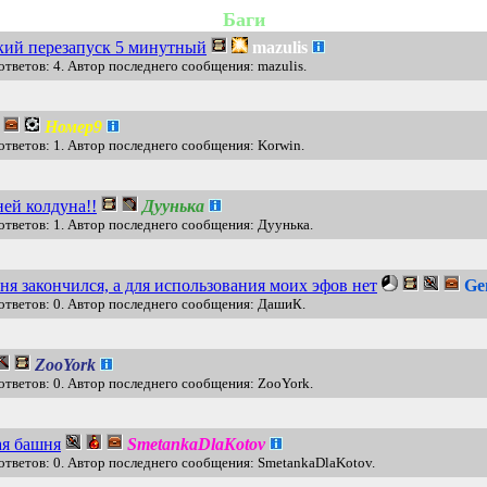
Баги
кий перезапуск 5 минутный
mazulis
ответов: 4. Автор последнего сообщения: mazulis.
Номер9
ответов: 1. Автор последнего сообщения: Korwin.
ней колдуна!!
Дуунька
ответов: 1. Автор последнего сообщения: Дуунька.
еня закончился, а для использования моих эфов нет
Ge
ответов: 0. Автор последнего сообщения: ДашиК.
ZooYork
ответов: 0. Автор последнего сообщения: ZooYork.
ая башня
SmetankaDlaKotov
ответов: 0. Автор последнего сообщения: SmetankaDlaKotov.