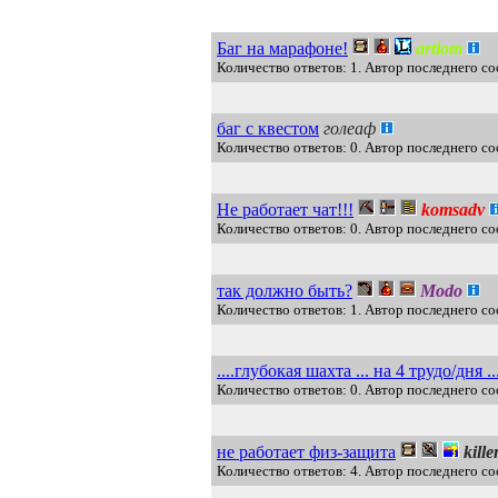
Баг на марафоне!
artiom
Количество ответов: 1. Автор последнего со
баг с квестом
голеаф
Количество ответов: 0. Автор последнего со
Не работает чат!!!
komsadv
Количество ответов: 0. Автор последнего с
так должно быть?
Modo
Количество ответов: 1. Автор последнего с
....глубокая шахта ... на 4 трудо/
Количество ответов: 0. Автор последнего с
не работает физ-защита
kille
Количество ответов: 4. Автор последнего соо