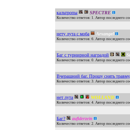
кальтропы
SPECTRE
Количество ответов: 1. Автор последнего 
нету лута с моба
Arxangel
Количество ответов: 6. Автор последнего со
Баг с турнирной наградой
S
Количество ответов: 0. Автор последнего со
Вчерашний баг. Прошу снять травму
Количество ответов: 3. Автор последнего со
нет лута
WOLLAND
Количество ответов: 4. Автор последнего
Баг?
aufiderzein
Количество ответов: 2. Автор последнего со